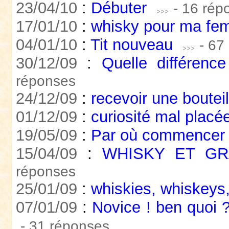
23/04/10
:
Débuter
- 16 rép
17/01/10
:
whisky pour ma f
04/01/10
:
Tit nouveau
- 67
30/12/09
:
Quelle différenc
réponses
24/12/09
:
recevoir une boutei
01/12/09
:
curiosité mal placée
19/05/09
:
Par où commencer
15/04/09
:
WHISKY ET GR
réponses
25/01/09
:
whiskies, whiskeys,
07/01/09
:
Novice ! ben quoi
- 31 réponses