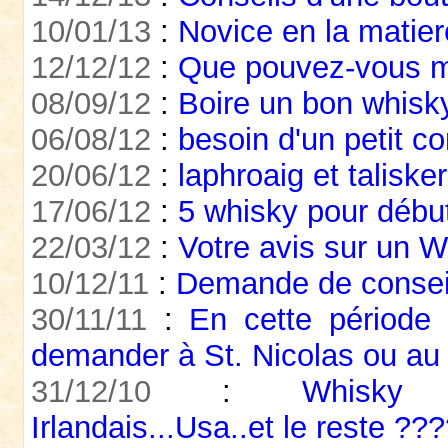
10/01/13
:
Novice en la matiere
12/12/12
:
Que pouvez-vous me
08/09/12
:
Boire un bon whisky
06/08/12
:
besoin d'un petit co
20/06/12
:
laphroaig et talisker
17/06/12
:
5 whisky pour débu
22/03/12
:
Votre avis sur un Wh
10/12/11
:
Demande de consei
30/11/11
:
En cette période 
demander à St. Nicolas ou au
31/12/10
:
Whisky 
Irlandais...Usa..et le reste ??