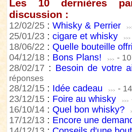
Les 10 dernières par
discussion :
12/02/25
:
Whisky & Perrier
25/01/23
:
cigare et whisky
18/06/22
:
Quelle bouteille offr
04/12/18
:
Bons Plans!
- 1
28/02/17
:
Besoin de votre a
réponses
28/12/15
:
Idée cadeau
- 1
23/12/15
:
Foire au whisky
16/10/14
:
Quel bon whisky?
17/12/13
:
Encore une demand
14/12/13
:
Conseils d'une bout