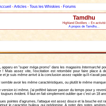
Accueil
-
Articles
-
Tous les Whiskies
-
Forums
Tamdhu
Highland Distillers -- En activité
A propos de Tamdhu...
ial, apparu en "super méga promo" dans les magasins
Intermarché
pou
or ! Mais assez vite, l'excitation est retombée pour faire place à 
 et je suis même arrivé à la conclusion assez rapide qu'il n'avait pas 
 il semble avoir les même caractéristiques, ou plutôt le même manque 
ersion ici même, j'ai préféré laisser passer du temps pour y revenir 
ujours évident. Il faut en fait simplement oublier que c'est un 18 ans 
ues pointes d'agrumes, l'attaque est assez douce et la bouche est ra
surtout le caractère huileux qui prédomine. A noter des notes am