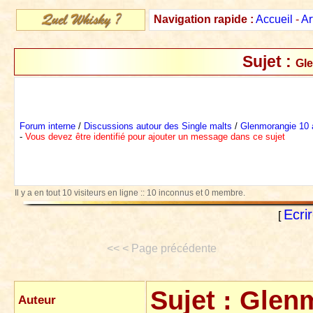
Navigation rapide :
Accueil
-
Ar
Sujet :
Gle
Forum interne
/
Discussions autour des Single malts
/
Glenmorangie 10 
-
Vous devez être identifié pour ajouter un message dans ce sujet
Il y a en tout 10 visiteurs en ligne :: 10 inconnus et 0 membre.
Ecri
[
<< < Page précédente
Sujet :
Glenm
Auteur