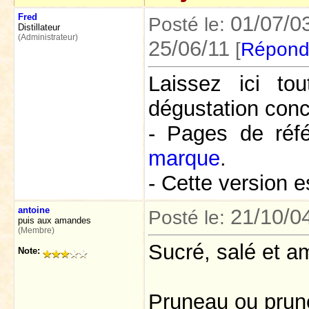
Fred
01/07/0
Posté le:
Distillateur
(Administrateur)
25/06/11
[
Répond
Laissez ici t
dégustation conc
- Pages de réf
marque
.
- Cette version e
antoine
21/10/0
Posté le:
puis aux amandes
(Membre)
Sucré, salé et a
Note:
Pruneau ou prune