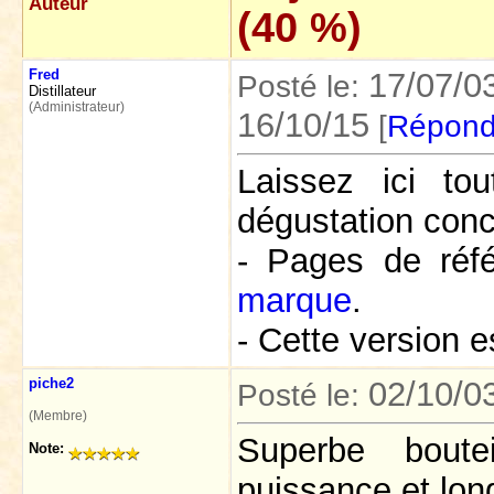
Auteur
(40 %)
Fred
17/07/0
Posté le:
Distillateur
(Administrateur)
16/10/15
[
Répond
Laissez ici t
dégustation conc
- Pages de réf
marque
.
- Cette version e
piche2
02/10/0
Posté le:
(Membre)
Superbe boute
Note:
puissance et lon