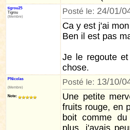
tigrou25
24/01/0
Posté le:
Tigrou
(Membre)
Ca y est j'ai mon
Ben il est pas ma
Je le regoute et
chose.
PNicolas
13/10/0
Posté le:
(Membre)
Une petite mervei
Note:
fruits rouge, en 
boit comme du pe
plus, j'avais peu