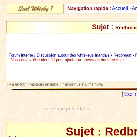
Navigation rapide :
Accueil
-
Ar
Sujet :
Redbreast
Forum interne
/
Discussion autour des whiskeys irlandais
/
Redbreast - P
-
Vous devez être identifié pour ajouter un message dans ce sujet
Il y a en tout 7 visiteurs en ligne :: 7 inconnus et 0 membre.
Ecri
[
<< < Page précédente
Sujet :
Redbre