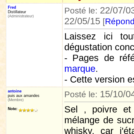
Fred
22/07/0
Posté le:
Distillateur
(Administrateur)
22/05/15
[
Répond
Laissez ici t
dégustation conc
- Pages de réf
marque
.
- Cette version e
antoine
15/10/0
Posté le:
puis aux amandes
(Membre)
Sel , poivre et
Note:
mélange de sucr
whisky, car j'ét