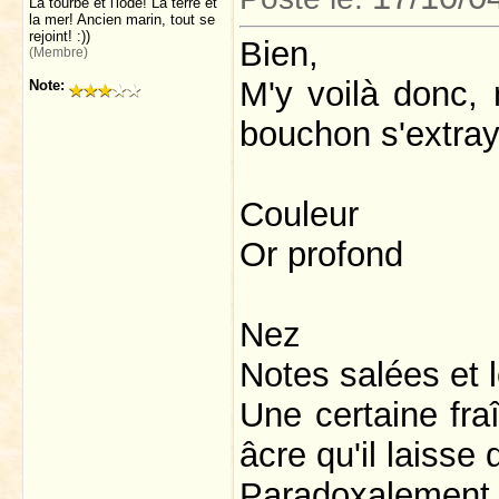
La tourbe et l'iode! La terre et
la mer! Ancien marin, tout se
rejoint! :))
Bien,
(Membre)
M'y voilà donc, 
Note:
bouchon s'extraya
Couleur
Or profond
Nez
Notes salées et 
Une certaine fra
âcre qu'il laisse
Paradoxalement,