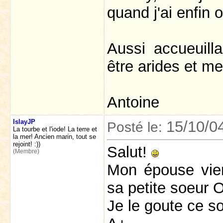
quand j'ai enfin 
Aussi accueuill
être arides et m
Antoine
IslayJP
15/10/0
Posté le:
La tourbe et l'iode! La terre et
la mer! Ancien marin, tout se
rejoint! :))
Salut!
(Membre)
Mon épouse vient
sa petite soeur 
Je le goute ce so