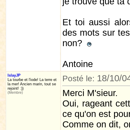
je trouve que ta 
Et toi aussi alo
des mots sur tes
non?
Antoine
IslayJP
18/10/0
Posté le:
La tourbe et l'iode! La terre et
la mer! Ancien marin, tout se
rejoint! :))
Merci M'sieur.
(Membre)
Oui, rageant cett
ce qu'on est pou
Comme on dit, on