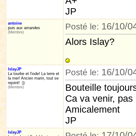
A+
JP
antoine
16/10/0
Posté le:
puis aux amandes
(Membre)
Alors Islay?
IslayJP
16/10/0
Posté le:
La tourbe et l'iode! La terre et
la mer! Ancien marin, tout se
rejoint! :))
Bouteille toujour
(Membre)
Ca va venir, pas
Amicalement
JP
IslayJP
17/10/0
Posté le: