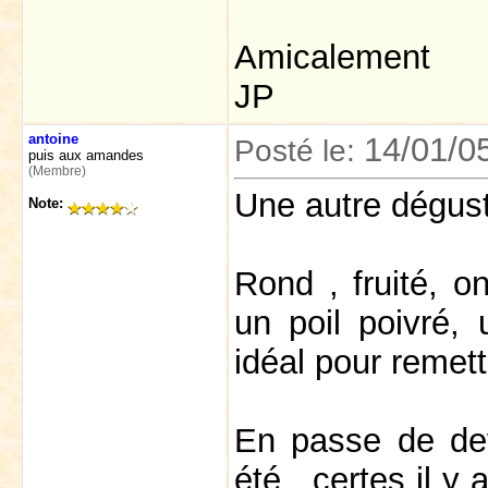
Amicalement
JP
antoine
14/01/0
Posté le:
puis aux amandes
(Membre)
Une autre dégust
Note:
Rond , fruité, on
un poil poivré, 
idéal pour remet
En passe de dev
été , certes il y