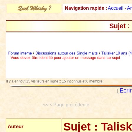
Navigation rapide :
Accueil
-
Ar
Sujet :
Forum interne
/
Discussions autour des Single malts
/
Talisker 10 ans (
-
Vous devez être identifié pour ajouter un message dans ce sujet
Il y a en tout 15 visiteurs en ligne :: 15 inconnus et 0 membre.
Ecri
[
<< < Page précédente
Sujet :
Talis
Auteur