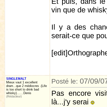
Et puis, dans le
vin que de whisky
Il y a des chanc
serait-ce que po
[edit]Orthograph
SINGLEMALT
07/09/0
Posté le:
Mieux vaut 1 excellent
dram...que 2 médiocres .(Life
is too short to drink bad
Pas encore visi
whisky).......Denis
(Rédacteur)
là...j'y serai