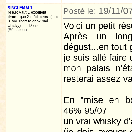
SINGLEMALT
19/11/0
Posté le:
Mieux vaut 1 excellent
dram...que 2 médiocres .(Life
is too short to drink bad
Voici un petit ré
whisky).......Denis
(Rédacteur)
Après un long 
dégust...en tout 
je suis allé fair
mon palais n'é
resterai assez v
En "mise en b
46% 95/07
un vrai whisky d'
(je dois avouer 