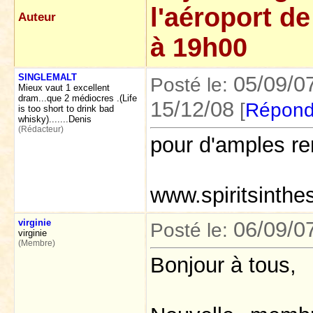
l'aéroport d
Auteur
à 19h00
SINGLEMALT
05/09/0
Posté le:
Mieux vaut 1 excellent
dram...que 2 médiocres .(Life
15/12/08
[
Répond
is too short to drink bad
whisky).......Denis
(Rédacteur)
pour d'amples re
www.spiritsinthe
virginie
06/09/0
Posté le:
virginie
(Membre)
Bonjour à tous,