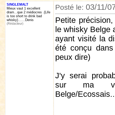
SINGLEMALT
03/11/0
Posté le:
Mieux vaut 1 excellent
dram...que 2 médiocres .(Life
is too short to drink bad
Petite précision,
whisky).......Denis
(Rédacteur)
le whisky Belge a
ayant visité la di
été conçu dans l
peux dire)
J'y serai proba
sur ma vest
Belge/Ecossais..