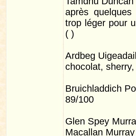
Tamdhu Duncan T
après quelques c
trop léger pour 
( )
Ardbeg Uigeadai
chocolat, sherry
Bruichladdich Po
89/100
Glen Spey Murra
Macallan Murray