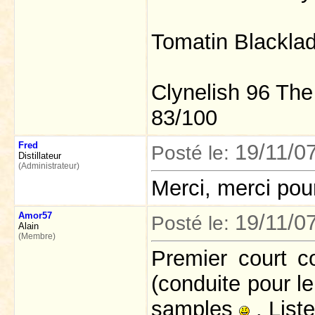
Tomatin Blackla
Clynelish 96 The
83/100
Fred
19/11/0
Posté le:
Distillateur
(Administrateur)
Merci, merci pou
Amor57
19/11/0
Posté le:
Alain
(Membre)
Premier court c
(conduite pour le
samples
. Liste