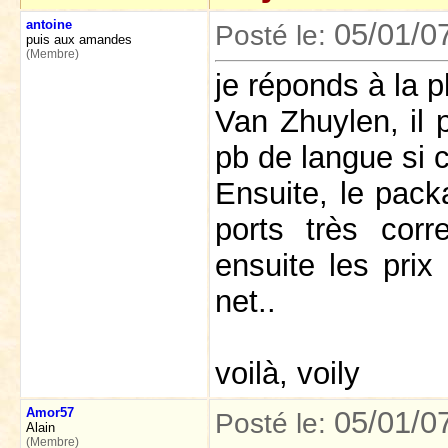
antoine
05/01/0
Posté le:
puis aux amandes
(Membre)
je réponds à la p
Van Zhuylen, il p
pb de langue si ce
Ensuite, le pack
ports très corr
ensuite les prix
net..
voilà, voily
Amor57
05/01/0
Posté le:
Alain
(Membre)