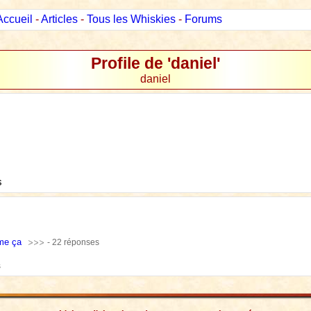
Accueil
-
Articles
-
Tous les Whiskies
-
Forums
Profile de 'daniel'
daniel
s
me ça
- 22 réponses
s