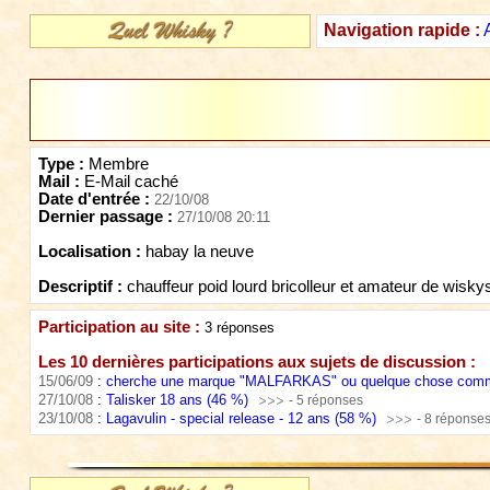
Navigation rapide :
Type :
Membre
Mail :
E-Mail caché
Date d'entrée :
22/10/08
Dernier passage :
27/10/08 20:11
Localisation :
habay la neuve
Descriptif :
chauffeur poid lourd bricolleur et amateur de wisky
Participation au site :
3 réponses
Les 10 dernières participations aux sujets de discussion :
15/06/09
:
cherche une marque "MALFARKAS" ou quelque chose com
27/10/08
:
Talisker 18 ans (46 %)
- 5 réponses
23/10/08
:
Lagavulin - special release - 12 ans (58 %)
- 8 réponse