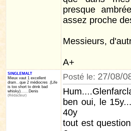
presque ambrée
assez proche des
Messieurs, d'autr
A+
SINGLEMALT
27/08/0
Posté le:
Mieux vaut 1 excellent
dram...que 2 médiocres .(Life
is too short to drink bad
Hum....Glenfarcl
whisky).......Denis
(Rédacteur)
ben oui, le 15y...
40y
tout est questio