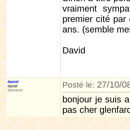
vraiment sympa
premier cité par 
ans. (semble mei
David
daniel
27/10/0
Posté le:
daniel
(Membre)
bonjour je suis 
pas cher glenfarc