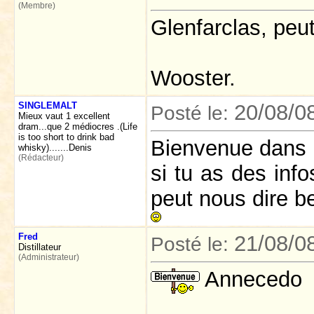
(Membre)
Glenfarclas, peut
Wooster.
SINGLEMALT
20/08/0
Posté le:
Mieux vaut 1 excellent
dram...que 2 médiocres .(Life
is too short to drink bad
Bienvenue dans 
whisky).......Denis
(Rédacteur)
si tu as des info
peut nous dire b
Fred
21/08/0
Posté le:
Distillateur
(Administrateur)
Annecedo