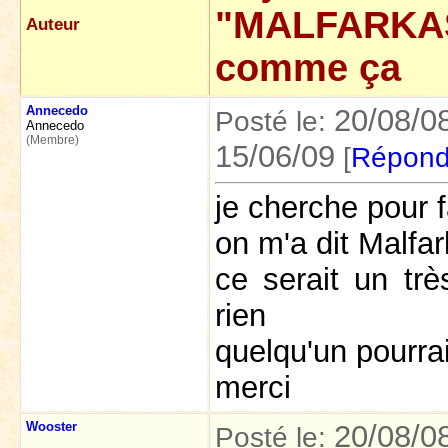
"MALFARKAS
Auteur
comme ça
Annecedo
20/08/0
Posté le:
Annecedo
(Membre)
15/06/09
[
Répond
je cherche pour 
on m'a dit Malf
ce serait un tr
rien
quelqu'un pourrai
merci
Wooster
20/08/0
Posté le: