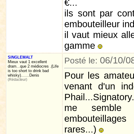
€...
ils sont par con
embouteilleur in
il vaut mieux all
gamme
SINGLEMALT
06/10/0
Posté le:
Mieux vaut 1 excellent
dram...que 2 médiocres .(Life
is too short to drink bad
Pour les amateu
whisky).......Denis
(Rédacteur)
venant d'un in
Phail...Signatory
me semble un
embouteillages 
rares...)