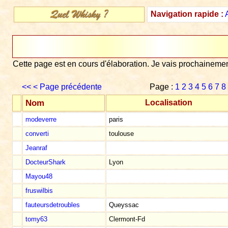
Navigation rapide :
Cette page est en cours d'élaboration. Je vais prochaineme
<<
< Page précédente
Page :
1
2
3
4
5
6
7
8
Nom
Localisation
modeverre
paris
converti
toulouse
Jeanraf
DocteurShark
Lyon
Mayou48
fruswilbis
fauteursdetroubles
Queyssac
tomy63
Clermont-Fd