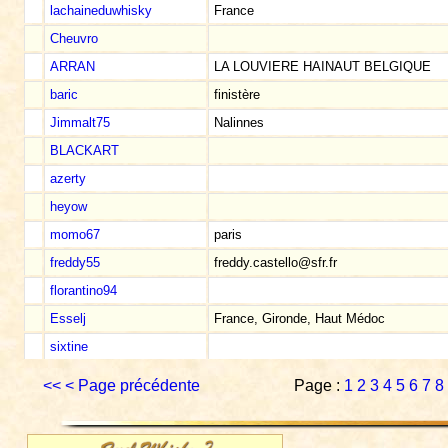
lachaineduwhisky
France
Cheuvro
ARRAN
LA LOUVIERE HAINAUT BELGIQUE
baric
finistère
Jimmalt75
Nalinnes
BLACKART
azerty
heyow
momo67
paris
freddy55
freddy.castello@sfr.fr
florantino94
Esselj
France, Gironde, Haut Médoc
sixtine
<<
< Page précédente
Page :
1
2
3
4
5
6
7
8