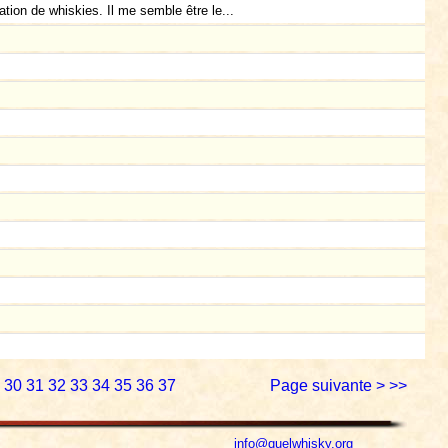
tion de whiskies. Il me semble être le...
30
31
32
33
34
35
36
37
Page suivante >
>>
info@quelwhisky.org