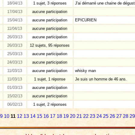
18/04/13
1 sujet, 3 réponses
J'ai démarré une chaine de dégusta
17/04/13
aucune participation
15/04/13
aucune participation
EPICURIEN
11/04/13
aucune participation
26/03/13
aucune participation
26/03/13
12 sujets, 95 réponses
25/03/13
aucune participation
24/03/13
aucune participation
11/03/13
aucune participation
whisky man
11/03/13
1 sujet, 1 réponse
Je suis un homme de 46 ans.
01/03/13
aucune participation
15/02/13
aucune participation
06/02/13
1 sujet, 2 réponses
9
10
11
12
13
14
15
16
17
18
19
20
21
22
23
24
25
26
27
28
29