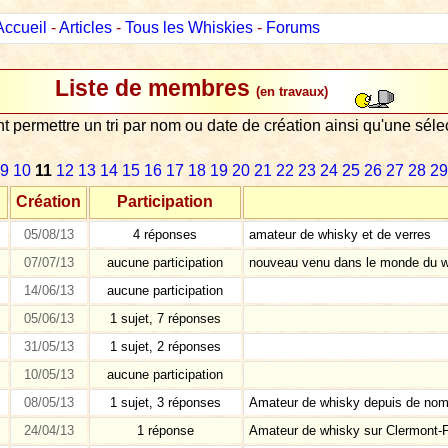
Accueil
-
Articles
-
Tous les Whiskies
-
Forums
Liste de membres
(en travaux)
nt permettre un tri par nom ou date de création ainsi qu'une sé
9
10
11
12
13
14
15
16
17
18
19
20
21
22
23
24
25
26
27
28
29
Création
Participation
05/08/13
4 réponses
amateur de whisky et de verres
07/07/13
aucune participation
nouveau venu dans le monde du whi
14/06/13
aucune participation
05/06/13
1 sujet, 7 réponses
31/05/13
1 sujet, 2 réponses
10/05/13
aucune participation
08/05/13
1 sujet, 3 réponses
Amateur de whisky depuis de nomb
24/04/13
1 réponse
Amateur de whisky sur Clermont-Fe