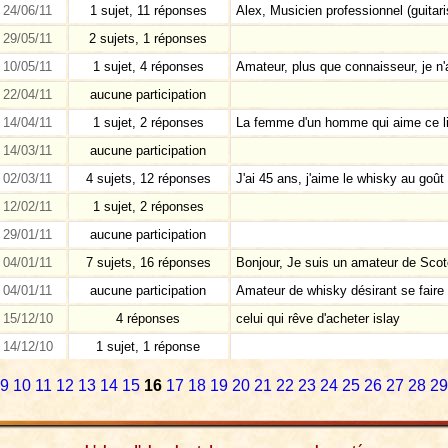
24/06/11
1 sujet, 11 réponses
Alex, Musicien professionnel (guitar
29/05/11
2 sujets, 1 réponses
10/05/11
1 sujet, 4 réponses
Amateur, plus que connaisseur, je n'a
22/04/11
aucune participation
14/04/11
1 sujet, 2 réponses
La femme d'un homme qui aime ce li
14/03/11
aucune participation
02/03/11
4 sujets, 12 réponses
J'ai 45 ans, j'aime le whisky au goû
12/02/11
1 sujet, 2 réponses
29/01/11
aucune participation
04/01/11
7 sujets, 16 réponses
Bonjour, Je suis un amateur de Scotc
04/01/11
aucune participation
Amateur de whisky désirant se faire u
15/12/10
4 réponses
celui qui rêve d'acheter islay
14/12/10
1 sujet, 1 réponse
9
10
11
12
13
14
15
16
17
18
19
20
21
22
23
24
25
26
27
28
29