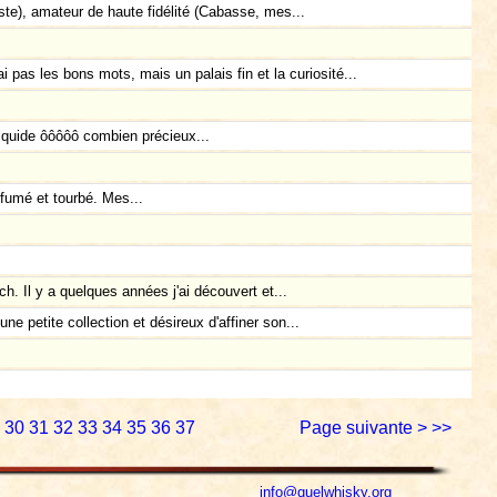
iste), amateur de haute fidélité (Cabasse, mes...
i pas les bons mots, mais un palais fin et la curiosité...
quide ôôôôô combien précieux...
t fumé et tourbé. Mes...
h. Il y a quelques années j'ai découvert et...
ne petite collection et désireux d'affiner son...
30
31
32
33
34
35
36
37
Page suivante >
>>
info@quelwhisky.org