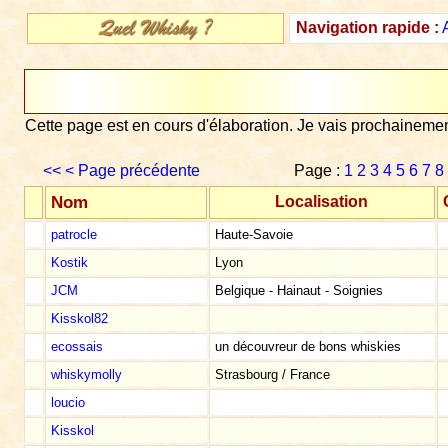
Navigation rapide :
Cette page est en cours d'élaboration. Je vais prochaineme
<<
< Page précédente
Page :
1
2
3
4
5
6
7
8
Nom
Localisation
patrocle
Haute-Savoie
Kostik
Lyon
JCM
Belgique - Hainaut - Soignies
Kisskol82
ecossais
un découvreur de bons whiskies
whiskymolly
Strasbourg / France
loucio
Kisskol