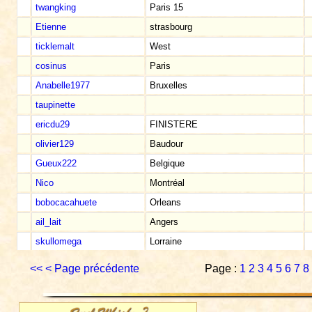
twangking
Paris 15
Etienne
strasbourg
ticklemalt
West
cosinus
Paris
Anabelle1977
Bruxelles
taupinette
ericdu29
FINISTERE
olivier129
Baudour
Gueux222
Belgique
Nico
Montréal
bobocacahuete
Orleans
ail_lait
Angers
skullomega
Lorraine
<<
< Page précédente
Page :
1
2
3
4
5
6
7
8