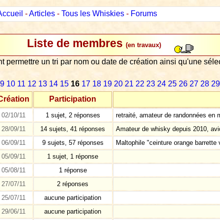
Accueil
-
Articles
-
Tous les Whiskies
-
Forums
Liste de membres
(en travaux)
nt permettre un tri par nom ou date de création ainsi qu'une sé
9
10
11
12
13
14
15
16
17
18
19
20
21
22
23
24
25
26
27
28
29
Création
Participation
02/10/11
1 sujet, 2 réponses
retraité, amateur de randonnées en 
28/09/11
14 sujets, 41 réponses
Amateur de whisky depuis 2010, avid
06/09/11
9 sujets, 57 réponses
Maltophile "ceinture orange barrette 
05/09/11
1 sujet, 1 réponse
05/08/11
1 réponse
27/07/11
2 réponses
25/07/11
aucune participation
29/06/11
aucune participation