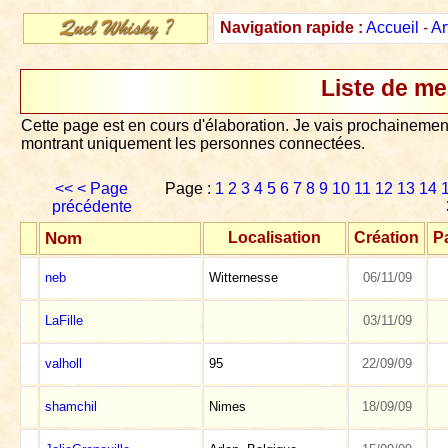
Navigation rapide :
Accueil
-
Ar
Liste de m
Cette page est en cours d'élaboration. Je vais prochainement
montrant uniquement les personnes connectées.
<<
< Page
Page :
1
2
3
4
5
6
7
8
9
10
11
12
13
14
précédente
Nom
Localisation
Création
Pa
neb
Witternesse
06/11/09
LaFille
03/11/09
valholl
95
22/09/09
shamchil
Nimes
18/09/09