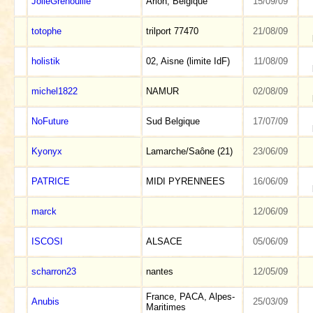
JolieGrenouille
Arlon, Belgique
15/09/09
totophe
trilport 77470
21/08/09
holistik
02, Aisne (limite IdF)
11/08/09
michel1822
NAMUR
02/08/09
NoFuture
Sud Belgique
17/07/09
Kyonyx
Lamarche/Saône (21)
23/06/09
PATRICE
MIDI PYRENNEES
16/06/09
marck
12/06/09
ISCOSI
ALSACE
05/06/09
scharron23
nantes
12/05/09
France, PACA, Alpes-
Anubis
25/03/09
Maritimes