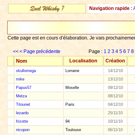
Navigation rapide :
Cette page est en cours d'élaboration. Je vais prochaineme
<<
< Page précédente
Page :
1
2
3
4
5
6
7
8
Nom
Localisation
Création
skullomega
Lorraine
14/12/10
mike
13/12/10
Papus57
Moselle
09/12/10
Metza
08/12/10
Titounet
Paris
04/12/10
lezardo
25/11/10
frizotte
94
10/11/10
nicopon
Toulouse
06/11/10