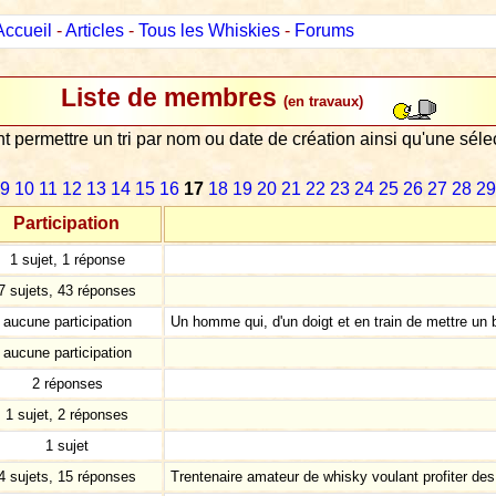
Accueil
-
Articles
-
Tous les Whiskies
-
Forums
Liste de membres
(en travaux)
nt permettre un tri par nom ou date de création ainsi qu'une sé
9
10
11
12
13
14
15
16
17
18
19
20
21
22
23
24
25
26
27
28
29
Participation
1 sujet, 1 réponse
7 sujets, 43 réponses
aucune participation
Un homme qui, d'un doigt et en train de mettre un
aucune participation
2 réponses
1 sujet, 2 réponses
1 sujet
4 sujets, 15 réponses
Trentenaire amateur de whisky voulant profiter des