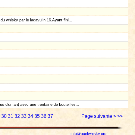
du whisky par le lagavulin 16.Ayant fini...
s d'un an) avec une trentaine de bouteilles...
30
31
32
33
34
35
36
37
Page suivante >
>>
info@quelwhisky.org