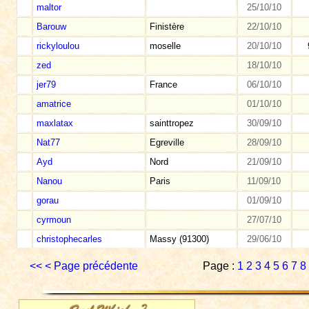
maltor
25/10/10
Barouw
Finistère
22/10/10
rickyloulou
moselle
20/10/10
zed
18/10/10
jer79
France
06/10/10
amatrice
01/10/10
maxlatax
sainttropez
30/09/10
Nat77
Egreville
28/09/10
Ayd
Nord
21/09/10
Nanou
Paris
11/09/10
gorau
01/09/10
cyrmoun
27/07/10
christophecarles
Massy (91300)
29/06/10
<<
< Page précédente
Page :
1
2
3
4
5
6
7
8