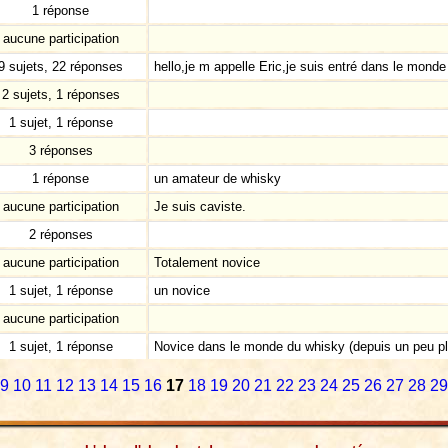
1 réponse
aucune participation
9 sujets, 22 réponses
hello,je m appelle Eric,je suis entré dans le monde 
2 sujets, 1 réponses
1 sujet, 1 réponse
3 réponses
1 réponse
un amateur de whisky
aucune participation
Je suis caviste.
2 réponses
aucune participation
Totalement novice
1 sujet, 1 réponse
un novice
aucune participation
1 sujet, 1 réponse
Novice dans le monde du whisky (depuis un peu plu
9
10
11
12
13
14
15
16
17
18
19
20
21
22
23
24
25
26
27
28
29