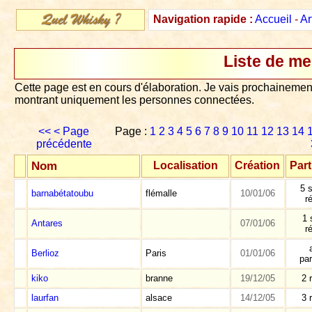
Navigation rapide :
Accueil
-
Ar
Liste de m
Cette page est en cours d'élaboration. Je vais prochainement
montrant uniquement les personnes connectées.
<<
< Page
Page :
1
2
3
4
5
6
7
8
9
10
11
12
13
14
précédente
Nom
Localisation
Création
Part
5 s
barnabétatoubu
flémalle
10/01/06
r
1 
Antares
07/01/06
r
Berlioz
Paris
01/01/06
par
kiko
branne
19/12/05
2 
laurfan
alsace
14/12/05
3 