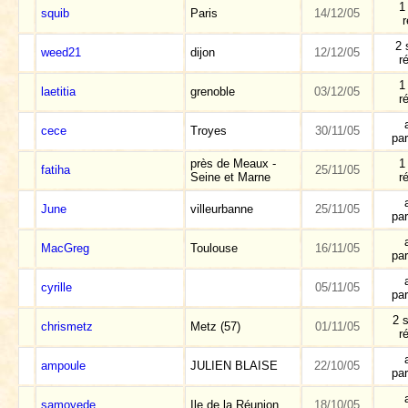
1
squib
Paris
14/12/05
2 
weed21
dijon
12/12/05
r
1
laetitia
grenoble
03/12/05
r
cece
Troyes
30/11/05
par
près de Meaux -
1
fatiha
25/11/05
Seine et Marne
r
June
villeurbanne
25/11/05
par
MacGreg
Toulouse
16/11/05
par
cyrille
05/11/05
par
2 s
chrismetz
Metz (57)
01/11/05
r
ampoule
JULIEN BLAISE
22/10/05
par
samoyede
Ile de la Réunion
18/10/05