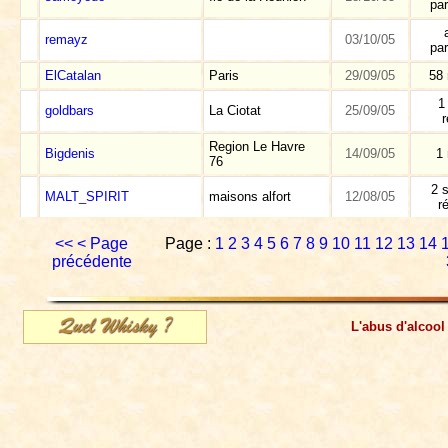
par
remayz
03/10/05
par
ElCatalan
Paris
29/09/05
58
1
goldbars
La Ciotat
25/09/05
Region Le Havre
Bigdenis
14/09/05
1
76
2 s
MALT_SPIRIT
maisons alfort
12/08/05
r
<<
< Page
Page :
1
2
3
4
5
6
7
8
9
10
11
12
13
14
précédente
L'abus d'alcool